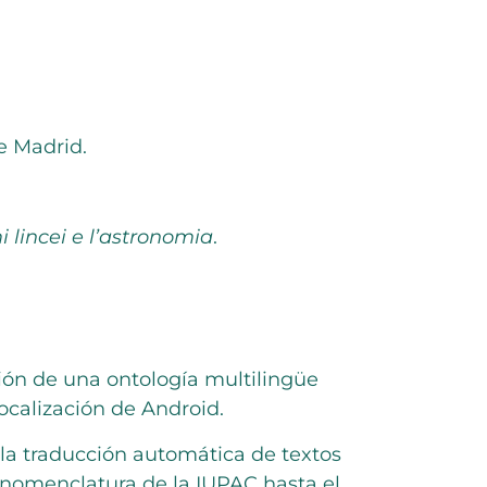
e Madrid.
mi lincei e l’astronomia
.
ión de una ontología multilingüe
localización de Android.
la traducción automática de textos
 nomenclatura de la IUPAC hasta el